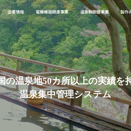
企業情報
電機機器関連事業
温泉制御盤事業
製作
国
の
温
泉
地
5
0
カ
所
以
上
の
実
績
を
温
泉
集
中
管
理
シ
ス
テ
ム
富士電機機器制御
富士電
製品
製品
製品