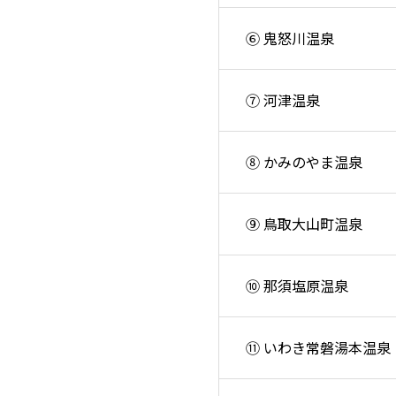
⑥ 鬼怒川温泉
⑦ 河津温泉
⑧ かみのやま温泉
⑨ 鳥取大山町温泉
⑩ 那須塩原温泉
⑪ いわき常磐湯本温泉