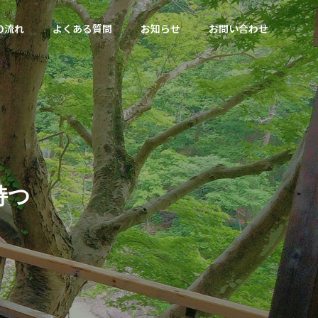
の流れ
よくある質問
お知らせ
お問い合わせ
持
つ
機テクニカ
その他各種メーカ
ー製品